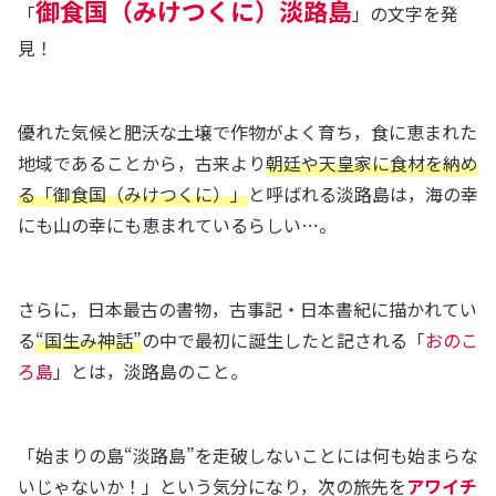
御食国（みけつくに）淡路島
「
」の文字を発
見！
優れた気候と肥沃な土壌で作物がよく育ち，食に恵まれた
地域であることから，古来より
朝廷や天皇家に食材を納め
る「御食国（みけつくに）」
と呼ばれる淡路島は，海の幸
にも山の幸にも恵まれているらしい…。
さらに，日本最古の書物，古事記・日本書紀に描かれてい
る
“国生み神話”
の中で最初に誕生したと記される「
おのこ
ろ島
」とは，淡路島のこと。
「始まりの島“淡路島”を走破しないことには何も始まらな
いじゃないか！」という気分になり，次の旅先を
アワイチ