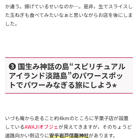
か違う。揚げているせいなのか…。是非，生でスライスし
た玉ねぎも食べてみたいなぁと思いながらお店を後にしま
した。
❸ 国生み神話の島“スピリチュアル
アイランド淡路島”のパワースポッ
トでパワーみなぎる旅にしよう⭐︎
いづも庵から走ること約4kmのところに芋菓子店が設置
している
AWAJIオブジェ
が見えてきますが，そのちょうど
道路向かい側辺りに
安乎岩戸信龍神社
があります。