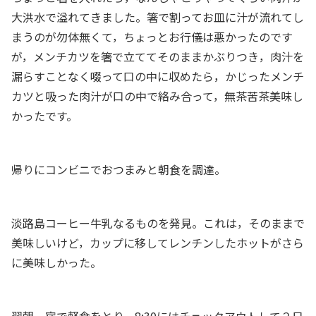
大洪水で溢れてきました。箸で割ってお皿に汁が流れてし
まうのが勿体無くて，ちょっとお行儀は悪かったのです
が，メンチカツを箸で立ててそのままかぶりつき，肉汁を
漏らすことなく啜って口の中に収めたら，かじったメンチ
カツと吸った肉汁が口の中で絡み合って，無茶苦茶美味し
かったです。
帰りにコンビニでおつまみと朝食を調達。
淡路島コーヒー牛乳なるものを発見。これは，そのままで
美味しいけど，カップに移してレンチンしたホットがさら
に美味しかった。
翌朝，宿で軽食をとり，8:30にはチェックアウトして２日