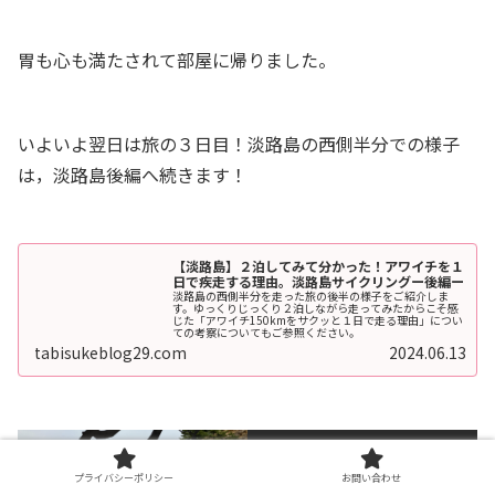
胃も心も満たされて部屋に帰りました。
いよいよ翌日は旅の３日目！淡路島の西側半分での様子
は，淡路島後編へ続きます！
【淡路島】２泊してみて分かった！アワイチを１
日で疾走する理由。淡路島サイクリングー後編ー
淡路島の西側半分を走った旅の後半の様子をご紹介しま
す。ゆっくりじっくり２泊しながら走ってみたからこそ感
じた「アワイチ150kmをサクッと１日で走る理由」につい
ての考察についてもご参照ください。
tabisukeblog29.com
2024.06.13
Follow me!
プライバシーポリシー
お問い合わせ