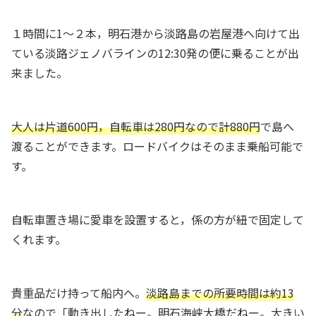
１時間に1〜２本，明石港から淡路島の岩屋港へ向けて出
ている淡路ジェノバラインの12:30発の便に乗ることが出
来ました。
大人は片道600円，自転車は280円なので計880円
で島へ
渡ることができます。ロードバイクはそのまま乗船可能で
す。
自転車置き場に愛車を設置すると，係の方が紐で固定して
くれます。
貴重品だけ持って船内へ。
淡路島までの所要時間は約13
分
なので「動き出したねー。明石海峡大橋だねー。大きい