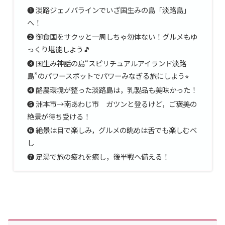
❶ 淡路ジェノバラインでいざ国生みの島「淡路島」
へ！
❷ 御食国をサクッと一周しちゃ勿体ない！グルメもゆ
っくり堪能しよう🎵
❸ 国生み神話の島“スピリチュアルアイランド淡路
島”のパワースポットでパワーみなぎる旅にしよう⭐︎
❹ 酪農環境が整った淡路島は，乳製品も美味かった！
❺ 洲本市→南あわじ市 ガツンと登るけど，ご褒美の
絶景が待ち受ける！
❻ 絶景は目で楽しみ，グルメの眺めは舌でも楽しむべ
し
❼ 足湯で旅の疲れを癒し，後半戦へ備える！