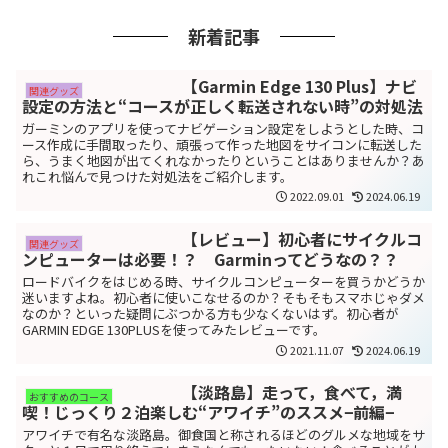
新着記事
【Garmin Edge 130 Plus】ナビ
関連グッズ
設定の方法と“コースが正しく転送されない時”の対処法
ガーミンのアプリを使ってナビゲーション設定をしようとした時、コ
ース作成に手間取ったり、頑張って作った地図をサイコンに転送した
ら、うまく地図が出てくれなかったりということはありませんか？あ
れこれ悩んで見つけた対処法をご紹介します。
2022.09.01
2024.06.19
【レビュー】初心者にサイクルコ
関連グッズ
ンピューターは必要！？ Garminってどうなの？？
ロードバイクをはじめる時、サイクルコンピューターを買うかどうか
迷いますよね。初心者に使いこなせるのか？そもそもスマホじゃダメ
なのか？といった疑問にぶつかる方も少なくないはず。初心者が
GARMIN EDGE 130PLUSを使ってみたレビューです。
2021.11.07
2024.06.19
【淡路島】走って，食べて，満
おすすめのコース
喫！じっくり２泊楽しむ“アワイチ”のススメ−前編−
アワイチで有名な淡路島。御食国と称されるほどのグルメな地域をサ