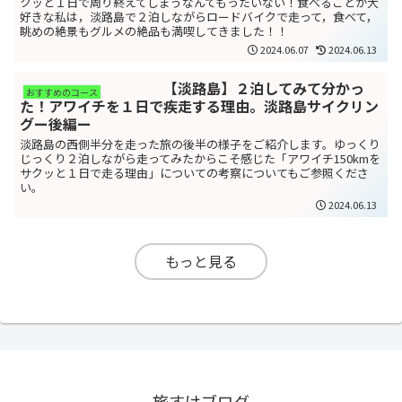
クッと１日で周り終えてしまうなんてもったいない！食べることが大
好きな私は，淡路島で２泊しながらロードバイクで走って，食べて，
眺めの絶景もグルメの絶品も満喫してきました！！
2024.06.07
2024.06.13
【淡路島】２泊してみて分かっ
おすすめのコース
た！アワイチを１日で疾走する理由。淡路島サイクリン
グー後編ー
淡路島の西側半分を走った旅の後半の様子をご紹介します。ゆっくり
じっくり２泊しながら走ってみたからこそ感じた「アワイチ150kmを
サクッと１日で走る理由」についての考察についてもご参照くださ
い。
2024.06.13
もっと見る
旅すけブログ